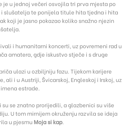
je u jednoj večeri osvojila tri prva mjesta po
i slušatelja te ponijela titule hita tjedna i hita
tak koji je jasno pokazao koliko snažno njezin
ušatelja.
stivali i humanitarni koncerti, uz povremeni rad u
ača amatera, gdje iskustvo stječe i s druge
priča ulazi u ozbiljniju fazu. Tijekom karijere
 ali i u Austriji, Švicarskoj, Engleskoj i Irskoj, uz
h imena estrade.
su se znatno prorijedili, a glazbenici su više
iju. U tom mirnijem okruženju razvila se ideja
rila u pjesmu
Moja si kap
.