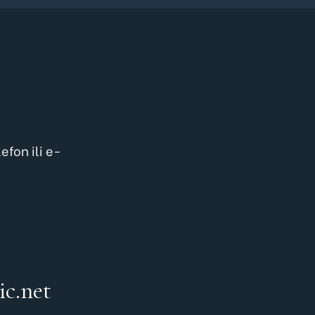
efon ili e-
ic.net