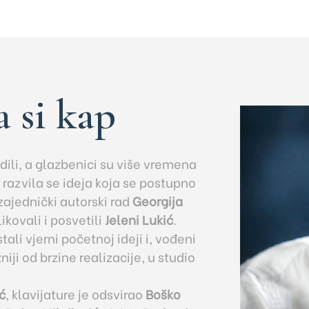
 si kap
dili, a glazbenici su više vremena
 razvila se ideja koja se postupno
zajednički autorski rad
Georgija
blikovali i posvetili
Jeleni Lukić
.
ali vjerni početnoj ideji i, vođeni
iji od brzine realizacije, u studio
ć
, klavijature je odsvirao
Boško