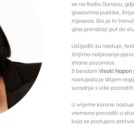
se na Radio Dunavu, gdje 
glasovima publike, žirija 
mjeseca. Bio je to trenu
glas pronalazi put do sl
Uslijedili su nastupi, fe
žirijima natjecanja pjev
strane pozornice.
S bendom
Visoki Napon
nastupala je diljem regije,
suradnje s više poznati
U vrijeme korone nastupi 
vremena provodili u stud
koja se postupno pretvo