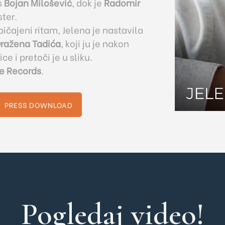
s
Bojan Milošević
, dok je
Radomir
ter.
ičajeni ritam, Jelena je nastavila
ražena Tadića
, koji ju je nakon
e i pretoči je u sliku.
e Records
.
PRESS DOWNLOAD
Pogledaj video!