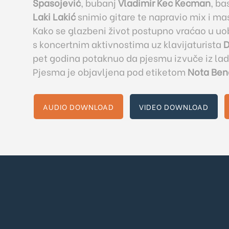
Spasojević
, bubanj
Vladimir Kec Kecman
, ba
Laki Lakić
snimio gitare te napravio mix i mas
Kako se glazbeni život postupno vraćao u uob
s koncertnim aktivnostima uz klavijaturista
D
pet godina potaknuo da pjesmu izvuče iz ladic
Pjesma je objavljena pod etiketom
Nota Ben
AUDIO DOWNLOAD
VIDEO DOWNLOAD